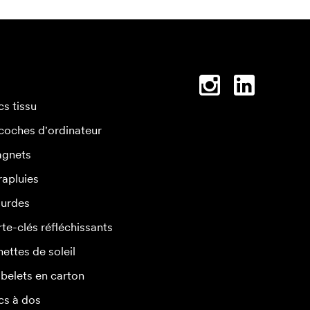
cs tissu
coches d'ordinateur
gnets
rapluies
urdes
rte-clés réfléchissants
nettes de soleil
belets en carton
cs à dos