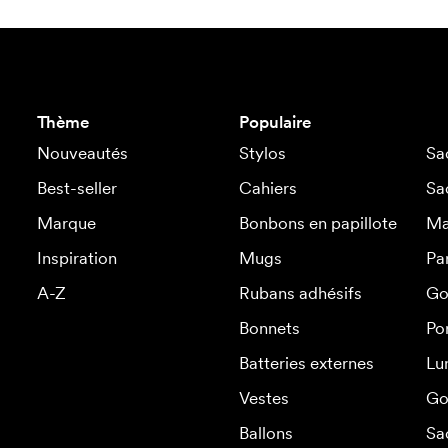
Thème
Populaire
Nouveautés
Stylos
Sa
Best-seller
Cahiers
Sa
Marque
Bonbons en papillote
Ma
Inspiration
Mugs
Pa
A-Z
Rubans adhésifs
Go
Bonnets
Po
Batteries externes
Lu
Vestes
Go
Ballons
Sa