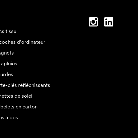
cs tissu
coches d'ordinateur
gnets
rapluies
urdes
rte-clés réfléchissants
nettes de soleil
belets en carton
cs à dos