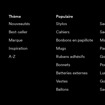
Thème
Populaire
Nouveautés
Stylos
Sa
Best-seller
Cahiers
Sa
Marque
Bonbons en papillote
Ma
Inspiration
Mugs
Pa
A-Z
Rubans adhésifs
Go
Bonnets
Po
Batteries externes
Lu
Vestes
Go
Ballons
Sa