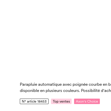
Parapluie automatique avec poignée courbe en boi
disponible en plusieurs couleurs. Possibilité d'ac
N° article 18453
Top ventes
Axon's Choice