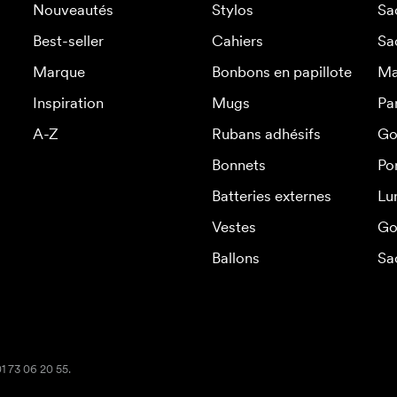
Nouveautés
Stylos
Sa
Best-seller
Cahiers
Sa
Marque
Bonbons en papillote
Ma
Inspiration
Mugs
Pa
A-Z
Rubans adhésifs
Go
Bonnets
Po
Batteries externes
Lu
Vestes
Go
Ballons
Sa
01 73 06 20 55.