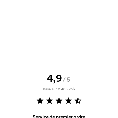
un devis à approuver avant que la
Vous souhaitez voir une esquisse
logo, vous recevrez votre esquisse
rification de votre solvabilité. La
par carte est possible.
4,9
/5
Basé sur 2 405 voix
utilisé pour l'impression. Nous
ue couleur d'impression. En cas de
Service de premier ordre