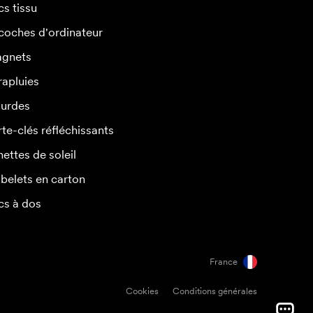
cs tissu
coches d'ordinateur
gnets
rapluies
urdes
rte-clés réfléchissants
nettes de soleil
belets en carton
cs à dos
France
Cookies
Conditions générales