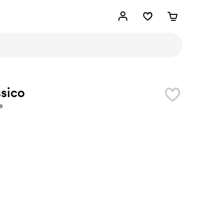
sico
e