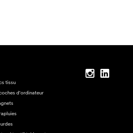
cs tissu
coches d'ordinateur
gnets
rapluies
urdes