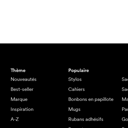
Thème
Populaire
Nouveautés
Stylos
Sa
Best-seller
Cahiers
Sa
Marque
Bonbons en papillote
Ma
Inspiration
Mugs
Pa
A-Z
Rubans adhésifs
Go