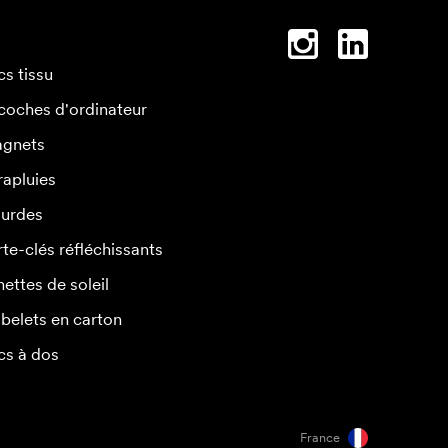
cs tissu
coches d'ordinateur
gnets
rapluies
urdes
rte-clés réfléchissants
nettes de soleil
belets en carton
cs à dos
France