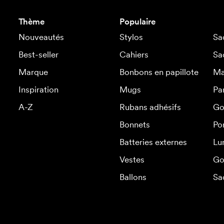
Thème
Populaire
Nouveautés
Stylos
Sa
Best-seller
Cahiers
Sa
Marque
Bonbons en papillote
Ma
Inspiration
Mugs
Pa
A-Z
Rubans adhésifs
Go
Bonnets
Po
Batteries externes
Lu
Vestes
Go
Ballons
Sa