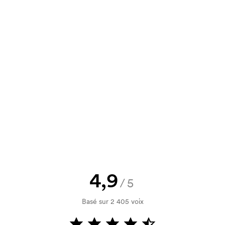
un devis à approuver avant que la
Vous souhaitez voir une esquisse
logo, vous recevrez votre esquisse
rification de votre solvabilité. La
par carte est possible.
utilisé pour l'impression. Nous
4,9
ue couleur d'impression. En cas de
/5
Basé sur 2 405 voix