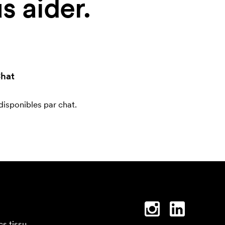
 aider.
hat
sponibles par chat.
cs tissu