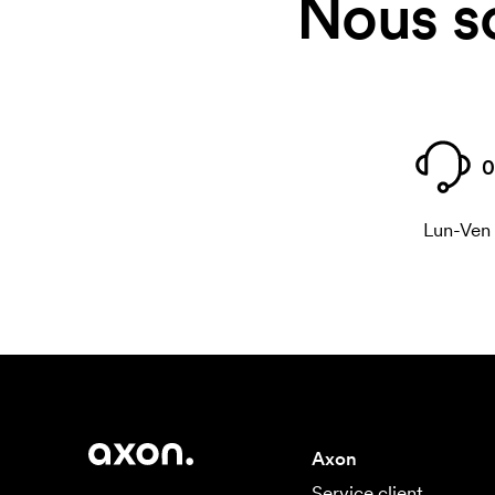
Nous s
0
Lun-Ven
Axon
Service client