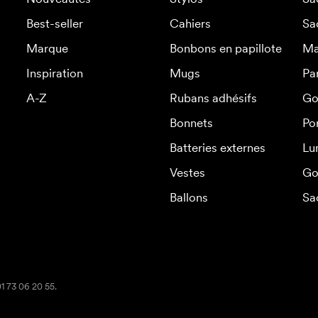
Best-seller
Cahiers
Sa
Marque
Bonbons en papillote
Ma
Inspiration
Mugs
Pa
A-Z
Rubans adhésifs
Go
Bonnets
Po
Batteries externes
Lu
Vestes
Go
Ballons
Sa
01 73 06 20 55.