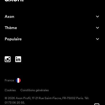
Axon
Service client
Thème
À propos de nous
Nouveautés
Careers
Populaire
Best-seller
Stylos
Durabilité
Marque
Sacs tissu
Inspiration
Cahiers
A-Z
Sacoches d'ordinateur
Bonbons en papillote
France
Magnets
Cookies
Conditions générales
Mugs
© 2026 Axon Profil, 17-21 Rue Saint-Fiacre, FR-75002 Paris. Tél:
Parapluies
01 73 06 20 55.