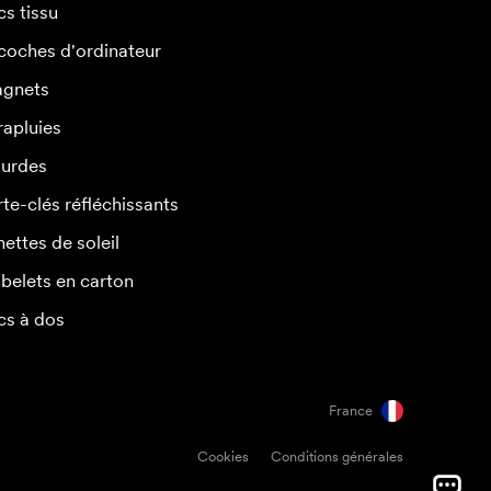
cs tissu
coches d'ordinateur
gnets
rapluies
urdes
rte-clés réfléchissants
nettes de soleil
belets en carton
cs à dos
France
Cookies
Conditions générales