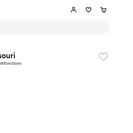
souri
ltifonctions