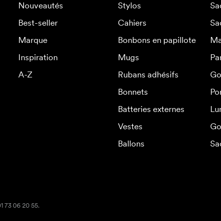
Nouveautés
Stylos
Sa
Best-seller
Cahiers
Sa
Marque
Bonbons en papillote
Ma
Inspiration
Mugs
Pa
A-Z
Rubans adhésifs
Go
Bonnets
Po
Batteries externes
Lu
Vestes
Go
Ballons
Sa
01 73 06 20 55.