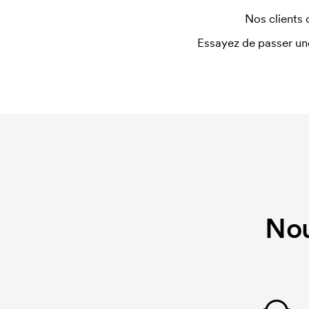
Pour certains produits, nous prélevons des frais i
Nos clients 
personnalisation. Ces frais de démarrage dispar
Essayez de passer un
identique.
Nou