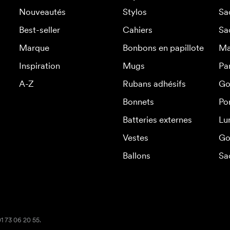
Nouveautés
Stylos
Sa
Best-seller
Cahiers
Sa
Marque
Bonbons en papillote
Ma
Inspiration
Mugs
Pa
A-Z
Rubans adhésifs
Go
Bonnets
Po
Batteries externes
Lu
Vestes
Go
Ballons
Sa
01 73 06 20 55.