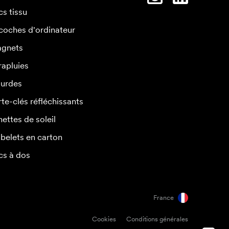
cs tissu
coches d'ordinateur
gnets
rapluies
urdes
rte-clés réfléchissants
nettes de soleil
belets en carton
cs à dos
France
Cookies
Conditions générales