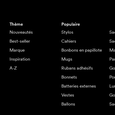
Thème
Populaire
Nouveautés
Stylos
Sa
Best-seller
Cahiers
Sa
Marque
Bonbons en papillote
Ma
Inspiration
Mugs
Pa
A-Z
Rubans adhésifs
Go
Bonnets
Po
Batteries externes
Lu
Vestes
Go
Ballons
Sa