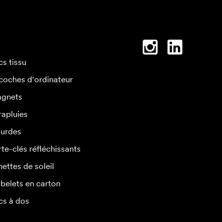
cs tissu
coches d'ordinateur
gnets
rapluies
urdes
rte-clés réfléchissants
nettes de soleil
belets en carton
cs à dos