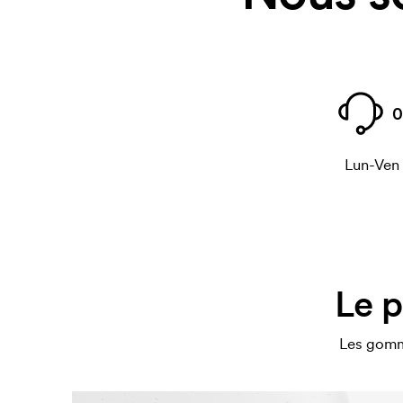
0
Lun-Ven
Le p
Les gomme