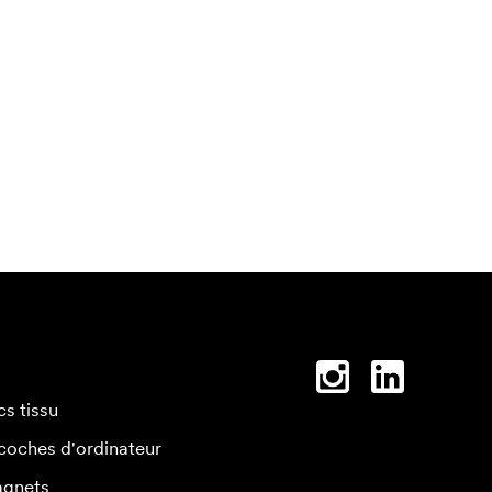
cs tissu
coches d'ordinateur
gnets