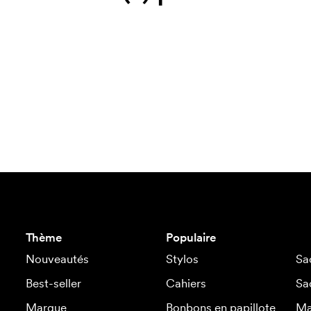
Thème
Populaire
Nouveautés
Stylos
Sa
Best-seller
Cahiers
Sa
Marque
Bonbons en papillote
Ma