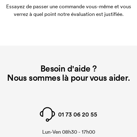
Le template d'impression est un type de template
Essayez de passer une commande vous-même et vous
utilisé pour l'impression. Nous devons créer un
verrez à quel point notre évaluation est justifiée.
template d'impression pour chaque couleur
d'impression. En cas de nouvelle commande
identique, ce coût disparaît.
Que sont les frais de démarrage ?
Pour certains produits, nous prélevons des frais
initiaux pour le paramétrage de la personnalisation.
Besoin d'aide ?
Ces frais de démarrage disparaissent en cas de
nouvelle commande identique.
Nous sommes là pour vous aider.
01 73 06 20 55
Lun-Ven 08h30 - 17h00