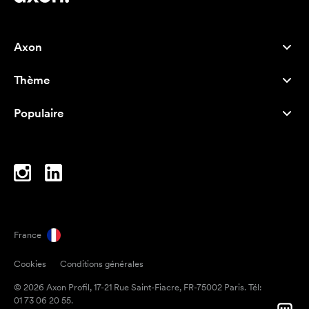
Axon
Service client
Thème
À propos de nous
Nouveautés
Careers
Populaire
Best-seller
Stylos
Durabilité
Marque
Sacs tissu
Inspiration
Cahiers
A-Z
Sacoches d'ordinateur
Bonbons en papillote
France
Magnets
Cookies
Conditions générales
Mugs
© 2026 Axon Profil, 17-21 Rue Saint-Fiacre, FR-75002 Paris. Tél:
Parapluies
01 73 06 20 55.