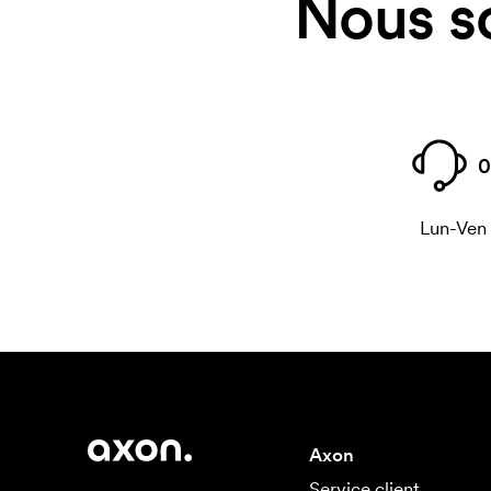
Nous s
0
Lun-Ven
Axon
Service client