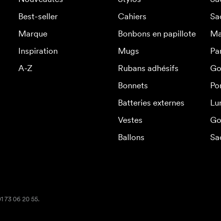
Best-seller
Cahiers
Sa
Marque
Bonbons en papillote
Ma
Inspiration
Mugs
Pa
A-Z
Rubans adhésifs
Go
Bonnets
Po
Batteries externes
Lu
Vestes
Go
Ballons
Sa
01 73 06 20 55.