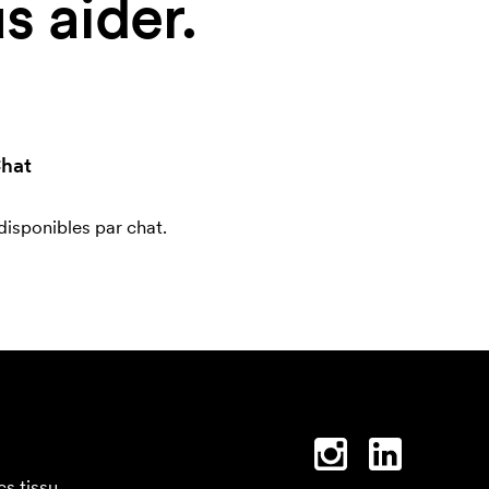
 aider.
hat
sponibles par chat.
cs tissu