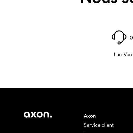
0
Lun-Ven
Axon
Service client