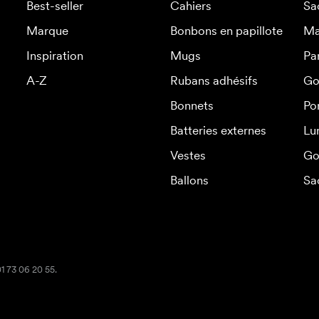
Best-seller
Cahiers
Sa
Marque
Bonbons en papillote
Ma
Inspiration
Mugs
Pa
A-Z
Rubans adhésifs
Go
Bonnets
Po
Batteries externes
Lu
Vestes
Go
Ballons
Sa
01 73 06 20 55.