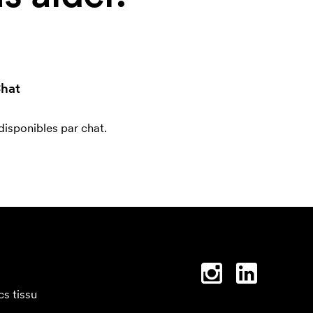
hat
sponibles par chat.
cs tissu