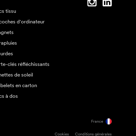
cs tissu
coches d'ordinateur
gnets
rapluies
urdes
rte-clés réfléchissants
nettes de soleil
belets en carton
cs à dos
France
Cookies
Conditions générales