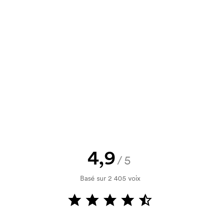
un devis à approuver avant que la
Vous souhaitez voir une esquisse
logo, vous recevrez votre esquisse
rification de votre solvabilité. La
par carte est possible.
4,9
/5
Basé sur 2 405 voix
nitiaux pour le paramétrage de la
aissent en cas de nouvelle commande