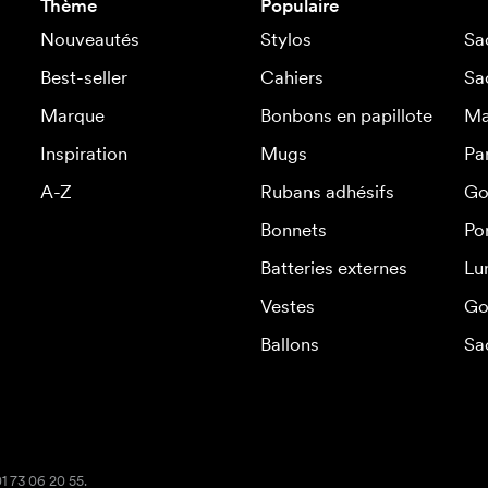
Thème
Populaire
Nouveautés
Stylos
Sa
Best-seller
Cahiers
Sa
Marque
Bonbons en papillote
Ma
Inspiration
Mugs
Pa
A-Z
Rubans adhésifs
Go
Bonnets
Po
Batteries externes
Lu
Vestes
Go
Ballons
Sa
01 73 06 20 55.