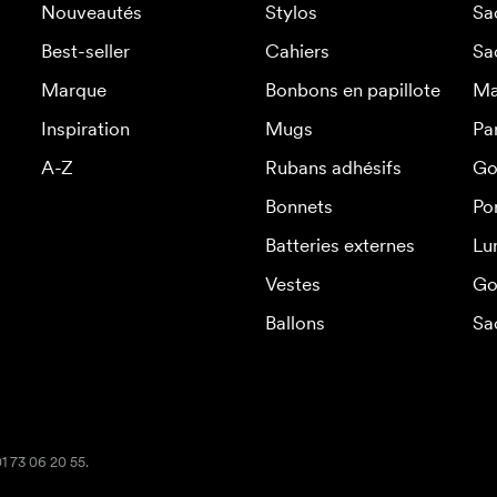
Nouveautés
Stylos
Sa
Best-seller
Cahiers
Sa
Marque
Bonbons en papillote
Ma
Inspiration
Mugs
Pa
A-Z
Rubans adhésifs
Go
Bonnets
Po
Batteries externes
Lu
Vestes
Go
Ballons
Sa
01 73 06 20 55.