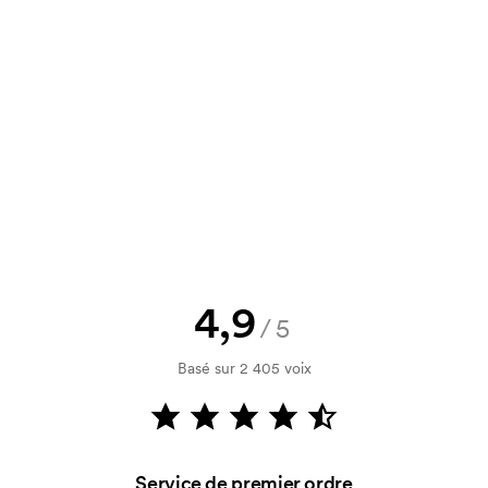
un devis à approuver avant que la
Vous souhaitez voir une esquisse
logo, vous recevrez votre esquisse
rification de votre solvabilité. La
par carte est possible.
4,9
/5
Basé sur 2 405 voix
nitiaux pour le paramétrage de la
aissent en cas de nouvelle commande
Service de premier ordre