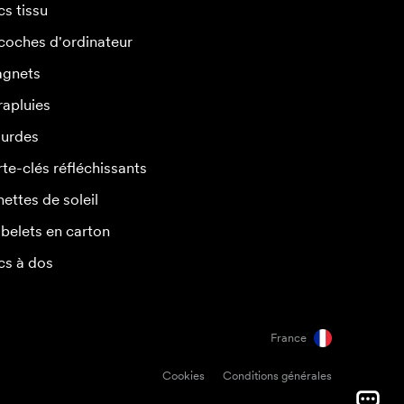
cs tissu
coches d'ordinateur
gnets
rapluies
urdes
rte-clés réfléchissants
nettes de soleil
belets en carton
cs à dos
France
Cookies
Conditions générales