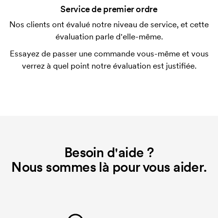
Service de premier ordre
possible.
Nos clients ont évalué notre niveau de service, et cette
Qu'est-ce qu'un template d'impression ?
évaluation parle d'elle-même.
Le template d'impression est un type de template
Essayez de passer une commande vous-même et vous
utilisé pour l'impression. Nous devons créer un
verrez à quel point notre évaluation est justifiée.
template d'impression pour chaque couleur
d'impression. En cas de nouvelle commande
identique, ce coût disparaît.
Besoin d'aide ?
Nous sommes là pour vous aider.