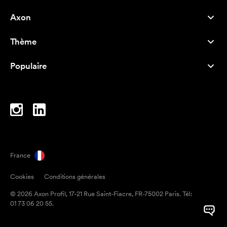
Axon
Service client
Thème
À propos de nous
Nouveautés
Careers
Populaire
Best-seller
Stylos
Durabilité
Marque
Sacs tissu
Inspiration
Cahiers
A-Z
Sacoches d'ordinateur
Bonbons en papillote
France
Magnets
Cookies
Conditions générales
Mugs
© 2026 Axon Profil, 17-21 Rue Saint-Fiacre, FR-75002 Paris. Tél:
Parapluies
01 73 06 20 55.
Rubans adhésifs