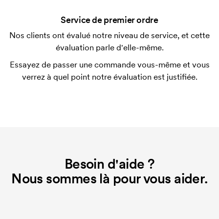
après la livraison. Le paiement par carte est
Service de premier ordre
possible.
Nos clients ont évalué notre niveau de service, et cette
Qu'est-ce qu'un template d'impression ?
évaluation parle d'elle-même.
Le template d'impression est un type de template
Essayez de passer une commande vous-même et vous
utilisé pour l'impression. Nous devons créer un
verrez à quel point notre évaluation est justifiée.
template d'impression pour chaque couleur
d'impression. En cas de nouvelle commande
identique, ce coût disparaît.
Besoin d'aide ?
Nous sommes là pour vous aider.