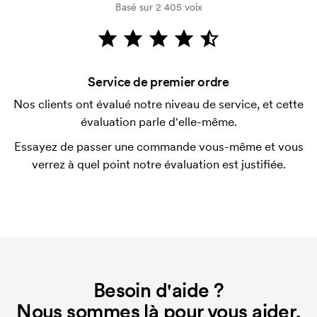
Basé sur 2 405 voix
Comment payer?
Le paiement se fait sur facture à 30 jours après
vérification de votre solvabilité. La facturation a lieu
après la livraison. Le paiement par carte est
Service de premier ordre
possible.
Nos clients ont évalué notre niveau de service, et cette
Qu'est-ce qu'un template d'impression ?
évaluation parle d'elle-même.
Le template d'impression est un type de template
Essayez de passer une commande vous-même et vous
utilisé pour l'impression. Nous devons créer un
verrez à quel point notre évaluation est justifiée.
template d'impression pour chaque couleur
d'impression. En cas de nouvelle commande
identique, ce coût disparaît.
Que sont les frais de démarrage ?
Pour certains produits, nous prélevons des frais
initiaux pour le paramétrage de la personnalisation.
Besoin d'aide ?
Ces frais de démarrage disparaissent en cas de
nouvelle commande identique.
Nous sommes là pour vous aider.