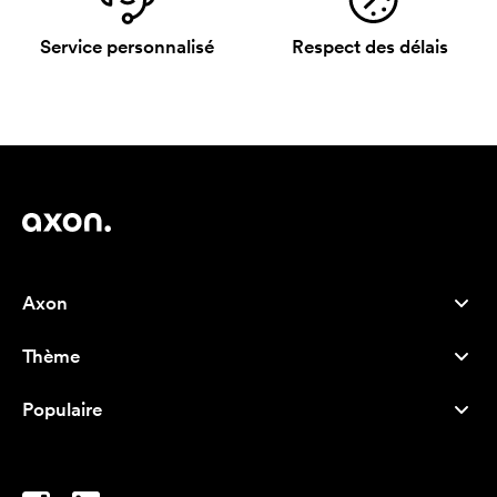
Service personnalisé
Respect des délais
Axon
Service client
Thème
À propos de nous
Nouveautés
Careers
Populaire
Best-seller
Stylos
Durabilité
Marque
Sacs tissu
Inspiration