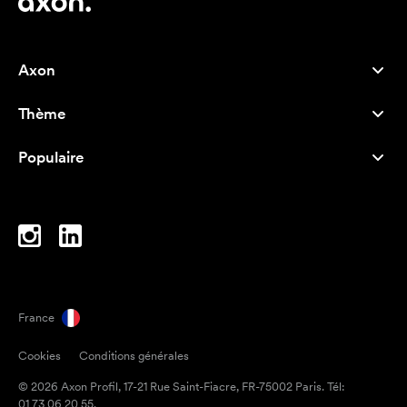
Axon
Service client
Thème
À propos de nous
Nouveautés
Careers
Populaire
Best-seller
Stylos
Durabilité
Marque
Sacs tissu
Inspiration
Cahiers
A-Z
Sacoches d'ordinateur
Bonbons en papillote
France
Magnets
Cookies
Conditions générales
Mugs
© 2026 Axon Profil, 17-21 Rue Saint-Fiacre, FR-75002 Paris. Tél:
Parapluies
01 73 06 20 55.