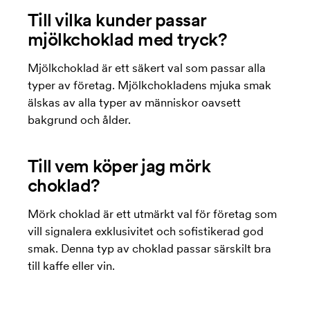
Till vilka kunder passar
mjölkchoklad med tryck?
Mjölkchoklad är ett säkert val som passar alla
typer av företag. Mjölkchokladens mjuka smak
älskas av alla typer av människor oavsett
bakgrund och ålder.
Till vem köper jag mörk
choklad?
Mörk choklad är ett utmärkt val för företag som
vill signalera exklusivitet och sofistikerad god
smak. Denna typ av choklad passar särskilt bra
till kaffe eller vin.