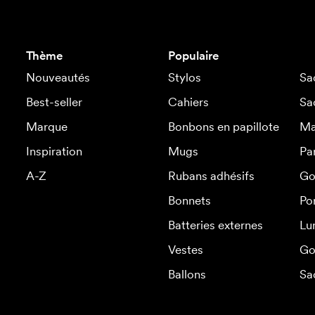
Thème
Populaire
Nouveautés
Stylos
Sa
Best-seller
Cahiers
Sa
Marque
Bonbons en papillote
Ma
Inspiration
Mugs
Pa
A-Z
Rubans adhésifs
Go
Bonnets
Po
Batteries externes
Lu
Vestes
Go
Ballons
Sa