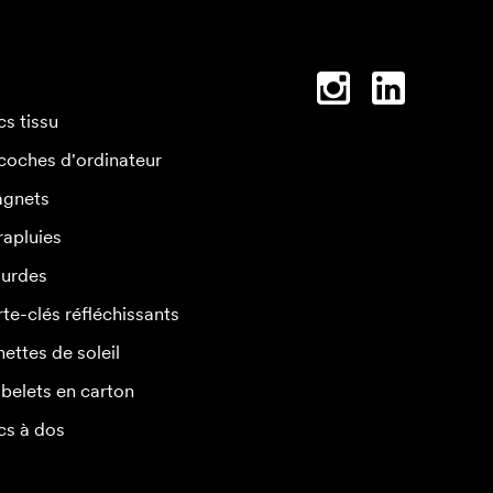
cs tissu
coches d'ordinateur
gnets
rapluies
urdes
rte-clés réfléchissants
nettes de soleil
belets en carton
cs à dos