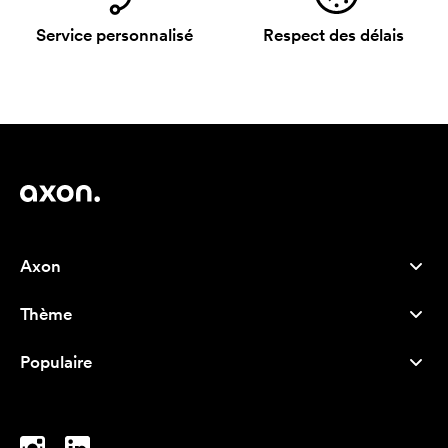
Service personnalisé
Respect des délais
Axon
Service client
Thème
À propos de nous
Nouveautés
Careers
Populaire
Best-seller
Stylos
Durabilité
Marque
Sacs tissu
Inspiration