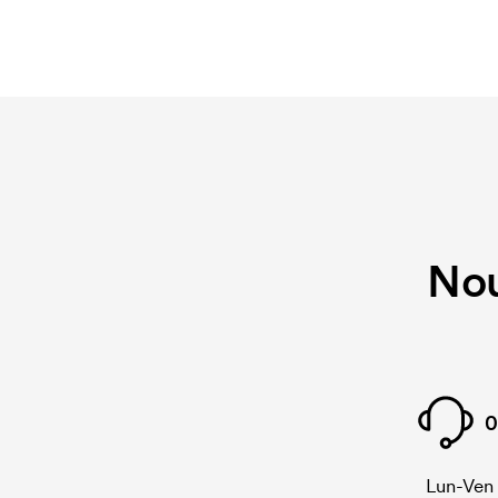
Qu'est-ce qu'une carte de broderie ?
Une carte de broderie est un fichier digital qui i
comment broder. Nous devons créer une carte de
En cas de nouvelle commande identique, ce coût 
Nou
0
Lun-Ven