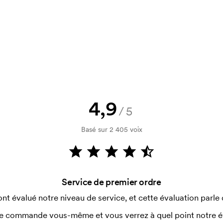
logo, vous recevrez votre esquisse
rification de votre solvabilité. La
par carte est possible.
4,9
/5
pression plutôt que par broderie?
Basé sur 2 405 voix
cker (4712). L'impression n'est pas
e car l'imprimé s'y fissure
 la casquette plutôt que sur le côté?
Service de premier ordre
l n'est toutefois pas possible de
ont évalué notre niveau de service, et cette évaluation parle
e commande vous-même et vous verrez à quel point notre éval