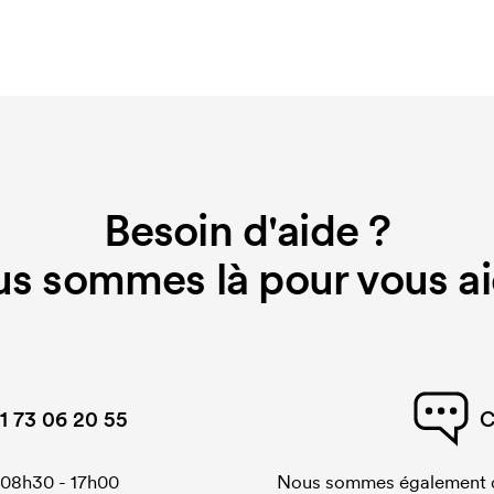
ndique à la machine à broderie
 broderie pour chaque motif brodé.
disparaît.
Besoin d'aide ?
s sommes là pour vous ai
1 73 06 20 55
C
 08h30 - 17h00
Nous sommes également di