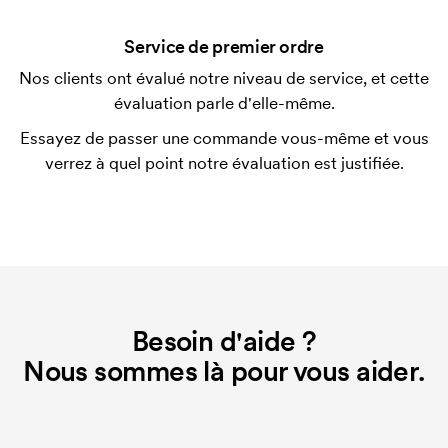
après la livraison. Le paiement par carte est
Service de premier ordre
possible.
Nos clients ont évalué notre niveau de service, et cette
Qu'est-ce qu'un template d'impression ?
évaluation parle d'elle-même.
Le template d'impression est un type de template
Essayez de passer une commande vous-même et vous
utilisé pour l'impression. Nous devons créer un
verrez à quel point notre évaluation est justifiée.
template d'impression pour chaque couleur
d'impression. En cas de nouvelle commande
identique, ce coût disparaît.
Que sont les frais de démarrage ?
Pour certains produits, nous prélevons des frais
initiaux pour le paramétrage de la personnalisation.
Besoin d'aide ?
Ces frais de démarrage disparaissent en cas de
nouvelle commande identique.
Nous sommes là pour vous aider.