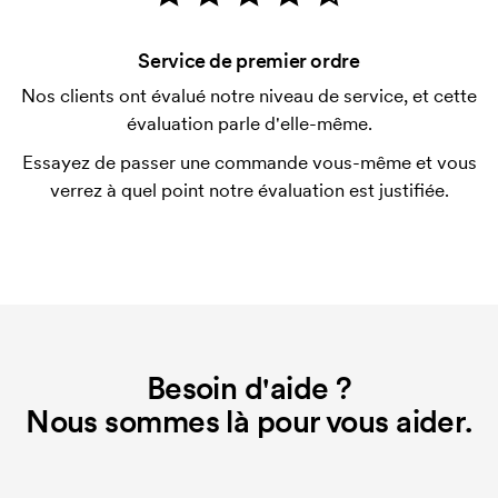
vérification de votre solvabilité. La facturation a lieu
après la livraison. Le paiement par carte est
Service de premier ordre
possible.
Nos clients ont évalué notre niveau de service, et cette
Qu'est-ce qu'un template d'impression ?
évaluation parle d'elle-même.
Le template d'impression est un type de template
Essayez de passer une commande vous-même et vous
utilisé pour l'impression. Nous devons créer un
verrez à quel point notre évaluation est justifiée.
template d'impression pour chaque couleur
d'impression. En cas de nouvelle commande
identique, ce coût disparaît.
Besoin d'aide ?
Nous sommes là pour vous aider.