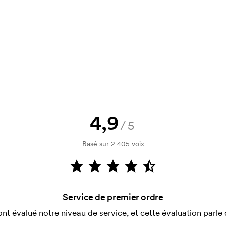
Vous souhaitez voir une esquisse
logo, vous recevrez votre esquisse
rification de votre solvabilité. La
par carte est possible.
4,9
/5
Basé sur 2 405 voix
nitiaux pour le paramétrage de la
aissent en cas de nouvelle commande
Service de premier ordre
ont évalué notre niveau de service, et cette évaluation parle