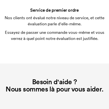
après la livraison. Le paiement par carte est
Service de premier ordre
possible.
Nos clients ont évalué notre niveau de service, et cette
Qu'est-ce qu'un template d'impression ?
évaluation parle d'elle-même.
Le template d'impression est un type de template
Essayez de passer une commande vous-même et vous
utilisé pour l'impression. Nous devons créer un
verrez à quel point notre évaluation est justifiée.
template d'impression pour chaque couleur
d'impression. En cas de nouvelle commande
identique, ce coût disparaît.
Besoin d'aide ?
Nous sommes là pour vous aider.