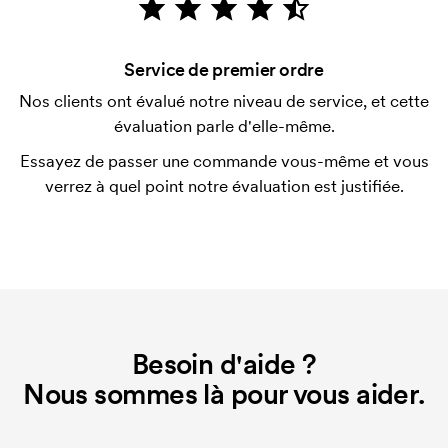
vérification de votre solvabilité. La facturation a lieu
après la livraison. Le paiement par carte est
Service de premier ordre
possible.
Nos clients ont évalué notre niveau de service, et cette
ESt-il possible de mélanger les tailles?
évaluation parle d'elle-même.
C'est possible.
Essayez de passer une commande vous-même et vous
Où l'impression peut-elle être effectuée?
verrez à quel point notre évaluation est justifiée.
L'imprimé peut en principe être placé n'importe où,
tant qu'il est situé à 30 mm minimum d'une couture.
Qu'est-ce qu'un template d'impression ?
Le template d'impression est un type de template
utilisé pour l'impression. Nous devons créer un
template d'impression pour chaque couleur
Besoin d'aide ?
d'impression. En cas de nouvelle commande
Nous sommes là pour vous aider.
identique, ce coût disparaît.