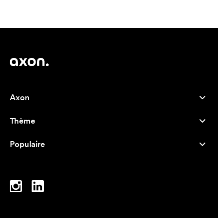
Axon
Service client
Thème
À propos de nous
Nouveautés
Careers
Populaire
Best-seller
Stylos
Durabilité
Marque
Sacs tissu
Inspiration
Cahiers
A-Z
Sacoches d'ordinateur