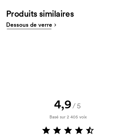
Produits similaires
Puis-je avoir une esquisse ?
Bien sûr ! Vous recevez toujours une esquisse et un
Dessous de verre
devis à approuver avant que la commande ne
devienne ferme et ne vous engage. Vous souhaitez
voir une esquisse immédiatement ? Envoyez-nous
simplement votre logo, vous recevrez votre
esquisse en quelques heures.
Puis-je avoir un échantillon ?
Aucun problème ! Nous allons résoudre cela.
Comment payer?
Le paiement se fait sur facture à 30 jours après
4,9
/5
vérification de votre solvabilité. La facturation a lieu
après la livraison. Le paiement par carte est
Basé sur 2 405 voix
possible.
Que sont les frais de démarrage ?