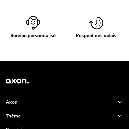
Service personnalisé
Respect des délais
Axon
Service client
Thème
À propos de nous
Nouveautés
Careers