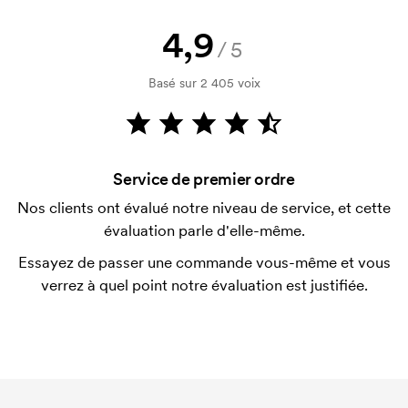
Puis-je avoir un échantillon ?
4,9
/5
Aucun problème ! Nous allons résoudre cela.
Basé sur 2 405 voix
Comment payer?
Le paiement se fait sur facture à 30 jours après
vérification de votre solvabilité. La facturation a lieu
après la livraison. Le paiement par carte est
Service de premier ordre
possible.
Nos clients ont évalué notre niveau de service, et cette
Qu'est-ce qu'un template d'impression ?
évaluation parle d'elle-même.
Le template d'impression est un type de template
Essayez de passer une commande vous-même et vous
utilisé pour l'impression. Nous devons créer un
verrez à quel point notre évaluation est justifiée.
template d'impression pour chaque couleur
d'impression. En cas de nouvelle commande
identique, ce coût disparaît.