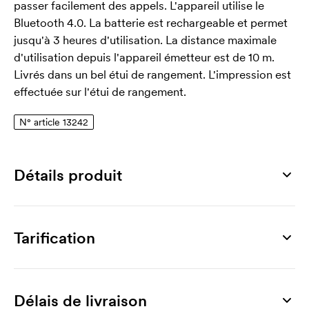
passer facilement des appels. L'appareil utilise le
Bluetooth 4.0. La batterie est rechargeable et permet
jusqu'à 3 heures d'utilisation. La distance maximale
d'utilisation depuis l'appareil émetteur est de 10 m.
Livrés dans un bel étui de rangement. L'impression est
effectuée sur l'étui de rangement.
N° article 13242
Détails produit
Numéro article
13242
Tarification
Dimensions
700 x 11 mm
Produit
5 unités
10 unités
30 unités
50 unités
100 u
Surface d'impression max
Evan Wireless
32,88
26,26
21,95
20,17
Délais de livraison