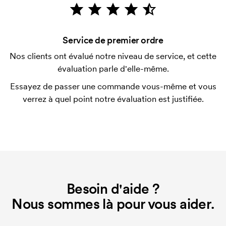
Le paiement se fait sur facture à 30 jours après
vérification de votre solvabilité. La facturation a lieu
après la livraison. Le paiement par carte est
Service de premier ordre
possible.
Nos clients ont évalué notre niveau de service, et cette
Qu'est-ce qu'un template d'impression ?
évaluation parle d'elle-même.
Le template d'impression est un type de template
Essayez de passer une commande vous-même et vous
utilisé pour l'impression. Nous devons créer un
verrez à quel point notre évaluation est justifiée.
template d'impression pour chaque couleur
d'impression. En cas de nouvelle commande
identique, ce coût disparaît.
Besoin d'aide ?
Nous sommes là pour vous aider.