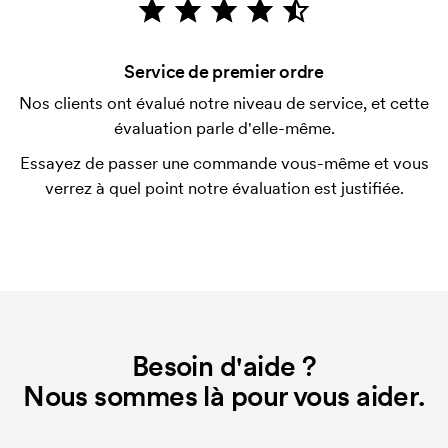
vérification de votre solvabilité. La facturation a lieu
après la livraison. Le paiement par carte est
Service de premier ordre
possible.
Nos clients ont évalué notre niveau de service, et cette
Qu'est-ce qu'un template d'impression ?
évaluation parle d'elle-même.
Le template d'impression est un type de template
Essayez de passer une commande vous-même et vous
utilisé pour l'impression. Nous devons créer un
verrez à quel point notre évaluation est justifiée.
template d'impression pour chaque couleur
d'impression. En cas de nouvelle commande
identique, ce coût disparaît.
Que sont les frais de démarrage ?
Pour certains produits, nous prélevons des frais
initiaux pour le paramétrage de la personnalisation.
Besoin d'aide ?
Ces frais de démarrage disparaissent en cas de
nouvelle commande identique.
Nous sommes là pour vous aider.