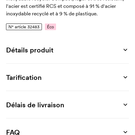
l'acier est certifié RCS et composé à 91 % d'acier
inoxydable recyclé et à 9 % de plastique.
N° article 32483
Éco
Détails produit
Numéro article
32483
Tarification
Dimensions
Ø 66 x 176 mm
Produit
25 unités
50 unités
100 unités
200 unités
3
Surface d'impression max
Burgos, 40 cl
5,01
4,15
3,50
3,29
Délais de livraison
170 x 80 mm
Personnalisation
Superficie de gravure max
Impression 1 couleur
2,57
1,86
1,14
1,00
25 x 100 mm
FAQ