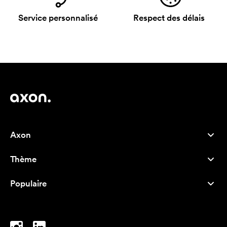
Service personnalisé
Respect des délais
Axon
Service client
Thème
À propos de nous
Nouveautés
Careers
Populaire
Best-seller
Stylos
Durabilité
Marque
Sacs tissu
Inspiration