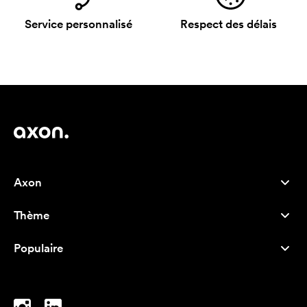
Service personnalisé
Respect des délais
Axon
Service client
Thème
À propos de nous
Nouveautés
Careers
Populaire
Best-seller
Stylos
Durabilité
Marque
Sacs tissu
Inspiration