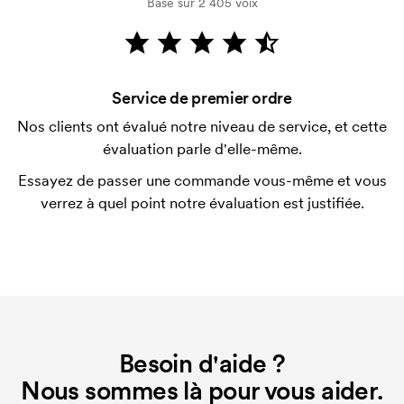
Basé sur 2 405 voix
Comment payer?
Le paiement se fait sur facture à 30 jours après
vérification de votre solvabilité. La facturation a lieu
après la livraison. Le paiement par carte est
Service de premier ordre
possible.
Nos clients ont évalué notre niveau de service, et cette
Qu'est-ce qu'un template d'impression ?
évaluation parle d'elle-même.
Le template d'impression est un type de template
Essayez de passer une commande vous-même et vous
utilisé pour l'impression. Nous devons créer un
verrez à quel point notre évaluation est justifiée.
template d'impression pour chaque couleur
d'impression. En cas de nouvelle commande
identique, ce coût disparaît.
Besoin d'aide ?
Nous sommes là pour vous aider.