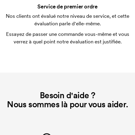
Service de premier ordre
possible.
Nos clients ont évalué notre niveau de service, et cette
Qu'est-ce qu'un template d'impression ?
évaluation parle d'elle-même.
Le template d'impression est un type de template
Essayez de passer une commande vous-même et vous
utilisé pour l'impression. Nous devons créer un
verrez à quel point notre évaluation est justifiée.
template d'impression pour chaque couleur
d'impression. En cas de nouvelle commande
identique, ce coût disparaît.
Besoin d'aide ?
Nous sommes là pour vous aider.