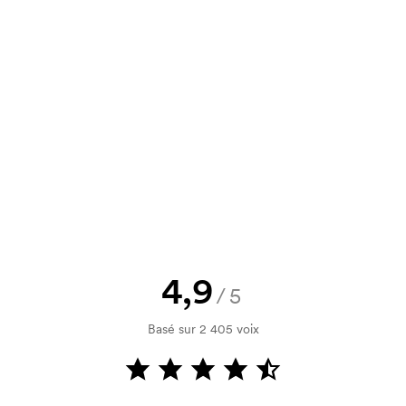
un devis à approuver avant que la
Vous souhaitez voir une esquisse
logo, vous recevrez votre esquisse
rification de votre solvabilité. La
par carte est possible.
4,9
/5
Basé sur 2 405 voix
utilisé pour l'impression. Nous
ue couleur d'impression. En cas de