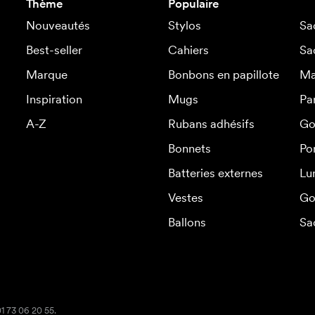
Thème
Populaire
Nouveautés
Stylos
Sa
Best-seller
Cahiers
Sa
Marque
Bonbons en papillote
Ma
Inspiration
Mugs
Pa
A-Z
Rubans adhésifs
Go
Bonnets
Po
Batteries externes
Lu
Vestes
Go
Ballons
Sa
01 73 06 20 55.