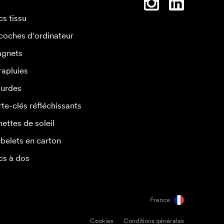
cs tissu
coches d'ordinateur
gnets
rapluies
urdes
rte-clés réfléchissants
nettes de soleil
belets en carton
cs à dos
France
Cookies
Conditions générales