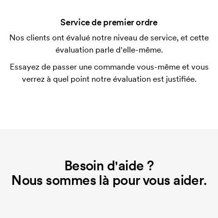
Pour certains produits, nous prélevons des frais
Service de premier ordre
initiaux pour le paramétrage de la personnalisation.
Ces frais de démarrage disparaissent en cas de
Nos clients ont évalué notre niveau de service, et cette
nouvelle commande identique.
évaluation parle d'elle-même.
Essayez de passer une commande vous-même et vous
verrez à quel point notre évaluation est justifiée.
Besoin d'aide ?
Nous sommes là pour vous aider.