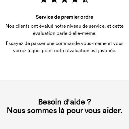
vérification de votre solvabilité. La facturation a lieu
après la livraison. Le paiement par carte est
Service de premier ordre
possible.
Nos clients ont évalué notre niveau de service, et cette
Qu'est-ce qu'un template d'impression ?
évaluation parle d'elle-même.
Le template d'impression est un type de template
Essayez de passer une commande vous-même et vous
utilisé pour l'impression. Nous devons créer un
verrez à quel point notre évaluation est justifiée.
template d'impression pour chaque couleur
d'impression. En cas de nouvelle commande
identique, ce coût disparaît.
Besoin d'aide ?
Nous sommes là pour vous aider.