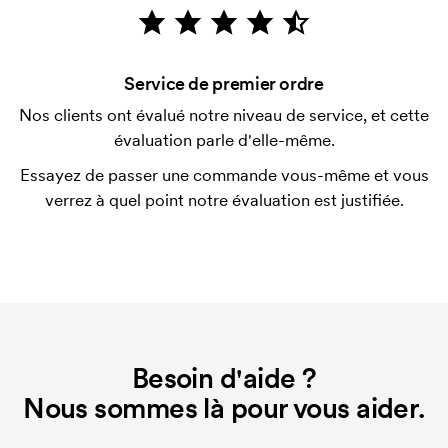
Le paiement se fait sur facture à 30 jours après
vérification de votre solvabilité. La facturation a lieu
après la livraison. Le paiement par carte est
Service de premier ordre
possible.
Nos clients ont évalué notre niveau de service, et cette
Qu'est-ce qu'un template d'impression ?
évaluation parle d'elle-même.
Le template d'impression est un type de template
Essayez de passer une commande vous-même et vous
utilisé pour l'impression. Nous devons créer un
verrez à quel point notre évaluation est justifiée.
template d'impression pour chaque couleur
d'impression. En cas de nouvelle commande
identique, ce coût disparaît.
Besoin d'aide ?
Nous sommes là pour vous aider.