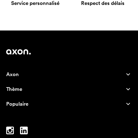
Service personnalisé
Respect des délais
Axon
Service client
Thème
À propos de nous
Nouveautés
Careers
Populaire
Best-seller
Stylos
Durabilité
Marque
Sacs tissu
Inspiration
Cahiers