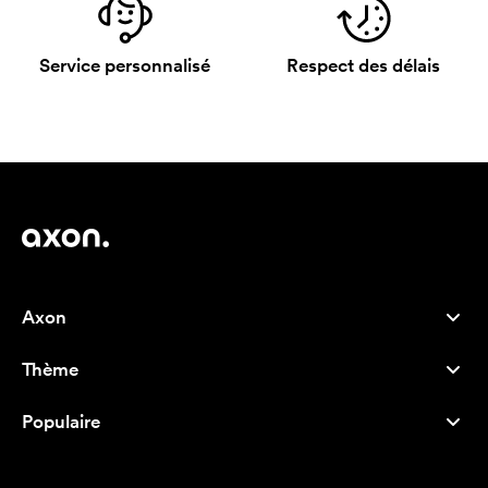
Service personnalisé
Respect des délais
Axon
Service client
Thème
À propos de nous
Nouveautés
Careers
Populaire
Best-seller
Stylos
Durabilité
Marque
Sacs tissu