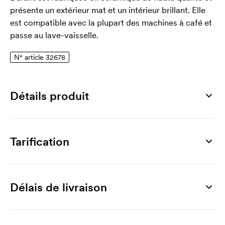
présente un extérieur mat et un intérieur brillant. Elle
est compatible avec la plupart des machines à café et
passe au lave-vaisselle.
N° article 32678
Détails produit
Numéro article
32678
Tarification
Dimensions
Ø 80 x 75 mm
Produit
36 unités
72 unités
108 unités
144 unités
18
Surface d'impression max
Durant, 25 cl
5,09
4,34
4,04
3,67
Délais de livraison
40 x 30 mm
Personnalisation
Matériau
Impression 1 couleur
2,54
1,94
1,65
1,50