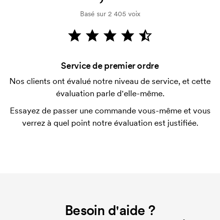
Basé sur 2 405 voix
Comment payer?
Le paiement se fait sur facture à 30 jours après
vérification de votre solvabilité. La facturation a lieu
après la livraison. Le paiement par carte est
Service de premier ordre
possible.
Nos clients ont évalué notre niveau de service, et cette
Pourquoi les mugs sont-ils proposés dans des
évaluation parle d'elle-même.
quantités si étranges?
Cela s'explique par le fait que les mugs sont
Essayez de passer une commande vous-même et vous
conditionnés par boîtes de 36 unités. Étant donné
verrez à quel point notre évaluation est justifiée.
qu'il s'agit d'un produit fragile, les mugs doivent
donc être toujours livrés dans des quantités
multiples de 36.
Est-il possible d'obtenir les mugs avec une
inscription nominale individuelle?
Non, ce n'est malheureusement pas possible.
Besoin d'aide ?