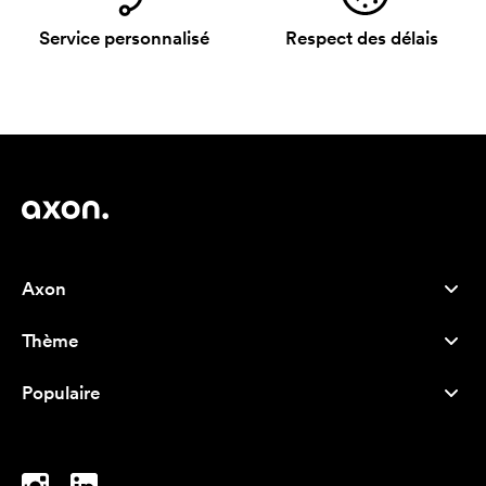
Service personnalisé
Respect des délais
Axon
Service client
Thème
À propos de nous
Nouveautés
Careers
Populaire
Best-seller
Stylos
Durabilité
Marque
Sacs tissu
Inspiration