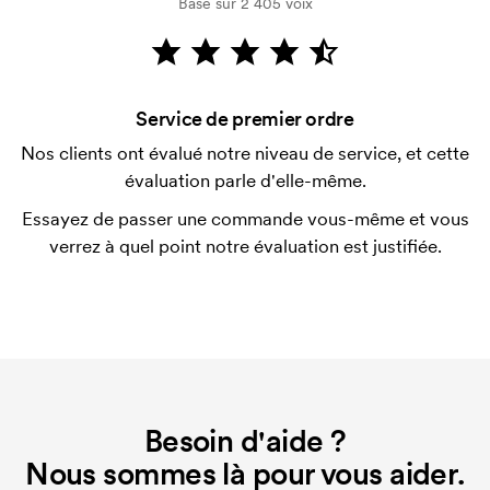
Basé sur 2 405 voix
Comment payer?
Le paiement se fait sur facture à 30 jours après
vérification de votre solvabilité. La facturation a lieu
après la livraison. Le paiement par carte est
Service de premier ordre
possible.
Nos clients ont évalué notre niveau de service, et cette
Qu'est-ce qu'un template d'impression ?
évaluation parle d'elle-même.
Le template d'impression est un type de template
Essayez de passer une commande vous-même et vous
utilisé pour l'impression. Nous devons créer un
verrez à quel point notre évaluation est justifiée.
template d'impression pour chaque couleur
d'impression. En cas de nouvelle commande
identique, ce coût disparaît.
Besoin d'aide ?
Nous sommes là pour vous aider.