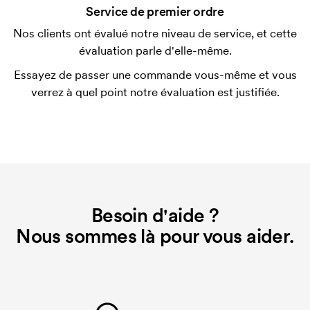
Service de premier ordre
possible.
Nos clients ont évalué notre niveau de service, et cette
Les mugs en verre sont-ils lavables en machine?
évaluation parle d'elle-même.
Oui.
Essayez de passer une commande vous-même et vous
Qu'est-ce qu'un template d'impression ?
verrez à quel point notre évaluation est justifiée.
Le template d'impression est un type de template
utilisé pour l'impression. Nous devons créer un
template d'impression pour chaque couleur
d'impression. En cas de nouvelle commande
identique, ce coût disparaît.
Besoin d'aide ?
Nous sommes là pour vous aider.