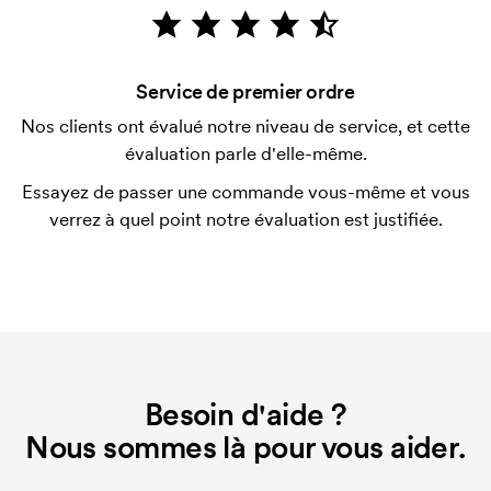
Le paiement se fait sur facture à 30 jours après
vérification de votre solvabilité. La facturation a lieu
après la livraison. Le paiement par carte est
Service de premier ordre
possible.
Nos clients ont évalué notre niveau de service, et cette
Qu'est-ce qu'un template d'impression ?
évaluation parle d'elle-même.
Le template d'impression est un type de template
Essayez de passer une commande vous-même et vous
utilisé pour l'impression. Nous devons créer un
verrez à quel point notre évaluation est justifiée.
template d'impression pour chaque couleur
d'impression. En cas de nouvelle commande
identique, ce coût disparaît.
Besoin d'aide ?
Nous sommes là pour vous aider.