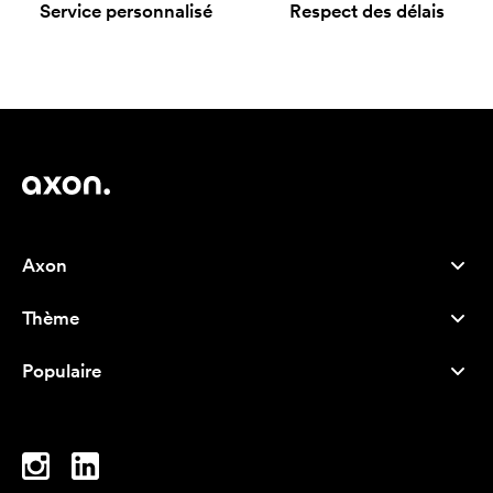
Service personnalisé
Respect des délais
Axon
Service client
Thème
À propos de nous
Nouveautés
Careers
Populaire
Best-seller
Stylos
Durabilité
Marque
Sacs tissu
Inspiration
Cahiers