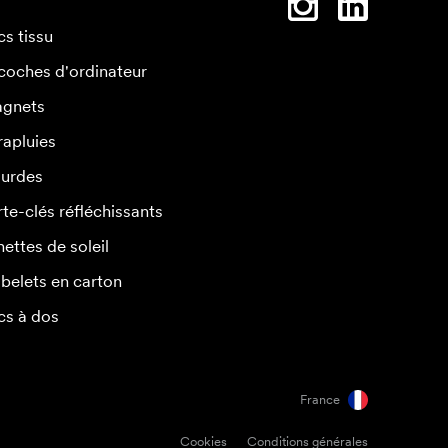
cs tissu
coches d'ordinateur
gnets
rapluies
urdes
rte-clés réfléchissants
nettes de soleil
belets en carton
cs à dos
France
Cookies
Conditions générales