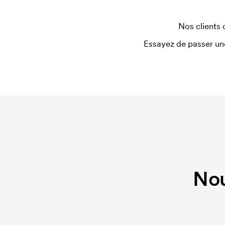
Que sont les frais de démarrage ?
Pour certains produits, nous prélevons des frais i
Nos clients 
personnalisation. Ces frais de démarrage dispar
Essayez de passer un
identique.
Nou