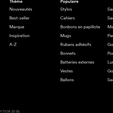
Thème
Populaire
Nouveautés
Stylos
Sa
Best-seller
Cahiers
Sa
Marque
Bonbons en papillote
Ma
Inspiration
Mugs
Pa
A-Z
Rubans adhésifs
Go
Bonnets
Po
Batteries externes
Lu
Vestes
Go
Ballons
Sa
01 73 06 20 55.