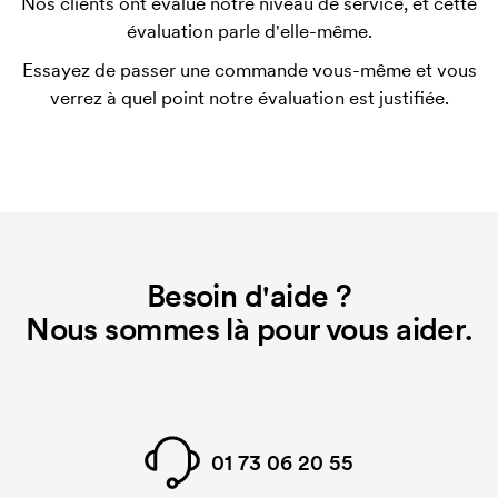
Nos clients ont évalué notre niveau de service, et cette
Que sont les frais de démarrage ?
évaluation parle d'elle-même.
Pour certains produits, nous prélevons des frais
Essayez de passer une commande vous-même et vous
initiaux pour le paramétrage de la personnalisation.
verrez à quel point notre évaluation est justifiée.
Ces frais de démarrage disparaissent en cas de
nouvelle commande identique.
Besoin d'aide ?
Nous sommes là pour vous aider.
01 73 06 20 55