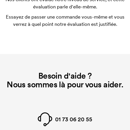
Que sont les frais de démarrage ?
évaluation parle d'elle-même.
Pour certains produits, nous prélevons des frais
Essayez de passer une commande vous-même et vous
initiaux pour le paramétrage de la personnalisation.
verrez à quel point notre évaluation est justifiée.
Ces frais de démarrage disparaissent en cas de
nouvelle commande identique.
Besoin d'aide ?
Nous sommes là pour vous aider.
01 73 06 20 55