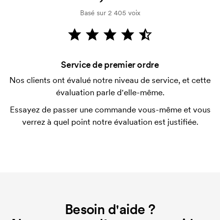
après la livraison. Le paiement par carte est
Basé sur 2 405 voix
possible.
Qu'est-ce qu'un template d'impression ?
Le template d'impression est un type de template
Service de premier ordre
utilisé pour l'impression. Nous devons créer un
template d'impression pour chaque couleur
Nos clients ont évalué notre niveau de service, et cette
d'impression. En cas de nouvelle commande
évaluation parle d'elle-même.
identique, ce coût disparaît.
Essayez de passer une commande vous-même et vous
verrez à quel point notre évaluation est justifiée.
Besoin d'aide ?