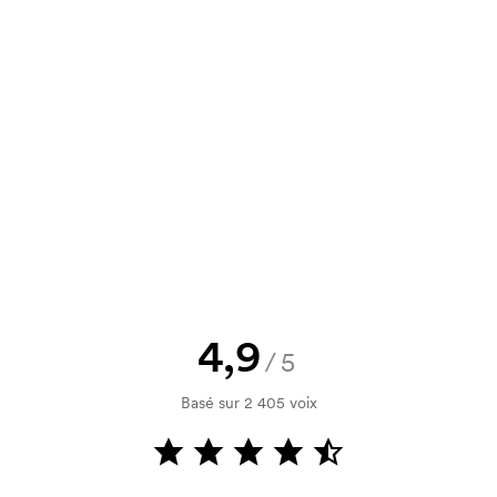
un devis à approuver avant que la
Vous souhaitez voir une esquisse
logo, vous recevrez votre esquisse
rification de votre solvabilité. La
par carte est possible.
4,9
/5
Basé sur 2 405 voix
nitiaux pour le paramétrage de la
aissent en cas de nouvelle commande