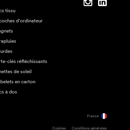
cs tissu
coches d'ordinateur
gnets
rapluies
urdes
rte-clés réfléchissants
nettes de soleil
belets en carton
cs à dos
France
Cookies
Conditions générales