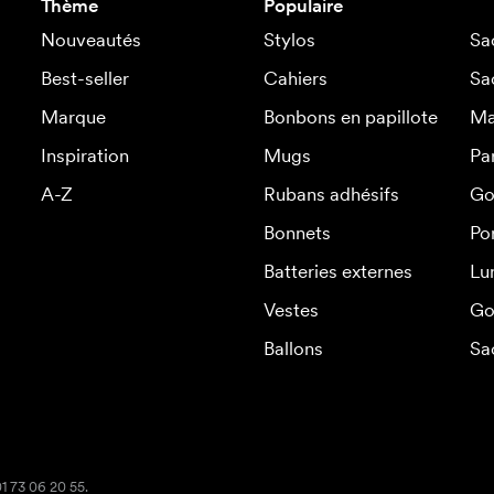
Thème
Populaire
Nouveautés
Stylos
Sa
Best-seller
Cahiers
Sa
Marque
Bonbons en papillote
Ma
Inspiration
Mugs
Pa
A-Z
Rubans adhésifs
Go
Bonnets
Po
Batteries externes
Lu
Vestes
Go
Ballons
Sa
01 73 06 20 55.